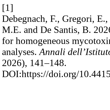
[1]
Debegnach, F., Gregori, E.,
M.E. and De Santis, B. 202
for homogeneous mycotoxin d
analyses.
Annali dell’Istitu
2026), 141–148.
DOI:https://doi.org/10.4