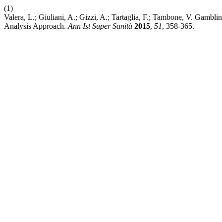
(1)
Valera, L.; Giuliani, A.; Gizzi, A.; Tartaglia, F.; Tambone, V. Gamb
Analysis Approach.
Ann Ist Super Sanità
2015
,
51
, 358-365.