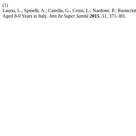
(1)
Lauria, L.; Spinelli, A.; Cairella, G.; Censi, L.; Nardone, P.; Buo
Aged 8-9 Years in Italy.
Ann Ist Super Sanità
2015
,
51
, 371-381.