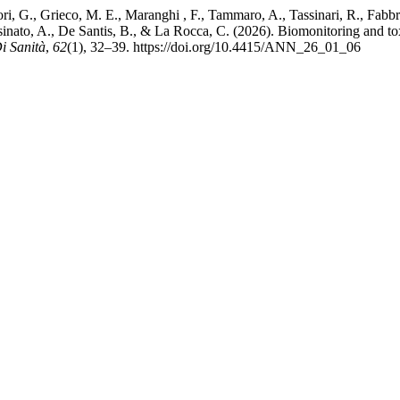
ri, G., Grieco, M. E., Maranghi , F., Tammaro, A., Tassinari, R., Fabbrizi
Pasinato, A., De Santis, B., & La Rocca, C. (2026). Biomonitoring and t
Di Sanità
,
62
(1), 32–39. https://doi.org/10.4415/ANN_26_01_06