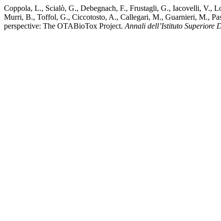
Coppola, L., Scialò, G., Debegnach, F., Frustagli, G., Iacovelli, V., Lo
Murri, B., Toffol, G., Ciccotosto, A., Callegari, M., Guarnieri, M., 
perspective: The OTABioTox Project.
Annali dell’Istituto Superiore 