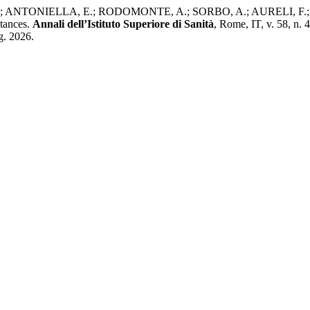
NTONIELLA, E.; RODOMONTE, A.; SORBO, A.; AURELI, F.; BARTO
stances.
Annali dell’Istituto Superiore di Sanità
, Rome, IT, v. 58, n.
g. 2026.