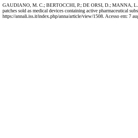
GAUDIANO, M. C.; BERTOCCHI, P.; DE ORSI, D.; MANNA, L.; A
patches sold as medical devices containing active pharmaceutical sub
https://annali.iss.it/index.php/anna/article/view/1508. Acesso em: 7 au