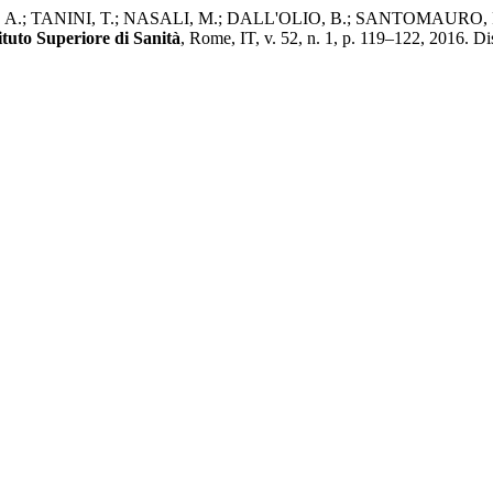
.; TANINI, T.; NASALI, M.; DALL'OLIO, B.; SANTOMAURO, F. The r
tituto Superiore di Sanità
, Rome, IT, v. 52, n. 1, p. 119–122, 2016. Dis