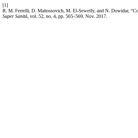
[1]
R. M. Ferrelli, D. Mattossovich, M. El-Seweify, and N. Dowidar, “
Super Sanità
, vol. 52, no. 4, pp. 565–569, Nov. 2017.