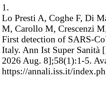
1.
Lo Presti A, Coghe F, Di M
M, Carollo M, Crescenzi M, 
First detection of SARS-CoV
Italy. Ann Ist Super Sanità 
2026 Aug. 8];58(1):1-5. Ava
https://annali.iss.it/index.