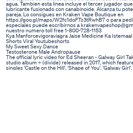
agua. Tambien esta linea incluye el tercer jugador que
lubricante fusionado con canabinoide. Alcanza tu poten
pareja. Lo consigues en Kraken Vape Boutique en
https://goo.gl/maps/W2fc1doFTz3tRwhB7 o para ped
especiales puede escribirnos a krakenvapeshop@gma
nuestro numero toll free 1-800-728-1153
Kya Manforcevigoraviagra Jaise Medicine Ka Istemaal
Shorts Viral Youtubeshorts
My Sweet Sexy Dance
Testosterone Male Andropause
The official lyric video for Ed Sheeran - Galway Girl T
studio album ÷ (divide) released in 2017, which feature
singles 'Castle on the Hill', 'Shape of You', 'Galway Girl',
'Happier'. Subscribe to the Ed Sheeran channel for all
latest official music videos, behind the scenes and liv
performances. http://bit.ly/SubscribeToEdSheeran Se
videos from Ed Sheeran here: https://www.youtube.
v=ryJgDL9jzKk&list=PLjp0AEEJ0-fGKG_3skl0e1FQlJfn
to more from the album ÷ (divide):
https://www.youtube.com/playlist?list=PLjp0AEEJ0-
fGi7bkjrGhBLUF9NMraL9cL Follow Ed Sheeran on: F
http://www.facebook.com/EdSheeranMusic Twitter:
http://twitter.com/edsheeran Instagram:
http://instagram.com/teddysphotos Official Website:
http://edsheeran.com -- | LYRICS | -- She played the fid