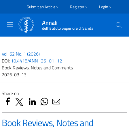
Submit an Article >
Register >
Login >
Annali
dell'Istituto Superiore di Sanità
Vol. 62 No. 1 (2026)
DOI:
10.4415/ANN_26_01_12
Book Reviews, Notes and Comments
2026-03-13
Share on
Book Reviews, Notes and